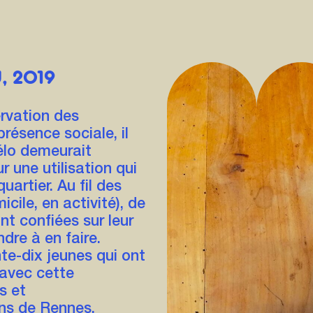
, 2019
ervation des
ésence sociale, il
élo demeurait
 une utilisation qui
uartier. Au fil des
cile, en activité), de
t confiées sur leur
dre à en faire.
te-dix jeunes qui ont
 avec cette
s et
ns de Rennes.